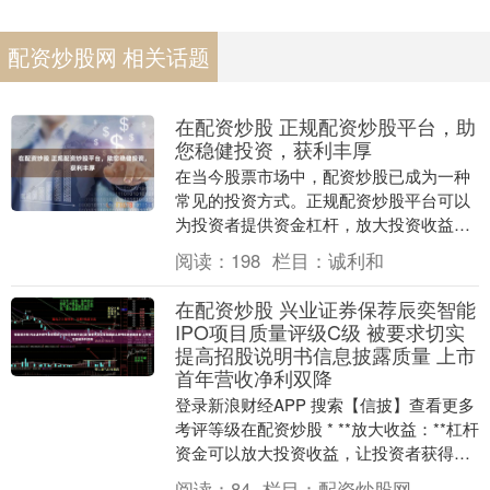
配资炒股网 相关话题
在配资炒股 正规配资炒股平台，助
您稳健投资，获利丰厚
在当今股票市场中，配资炒股已成为一种
常见的投资方式。正规配资炒股平台可以
为投资者提供资金杠杆，放大投资收益，
助其实现财富增值。 * 学习股票市场基础
阅读：
198
栏目：
诚利和
知识，例如股....
在配资炒股 兴业证券保荐辰奕智能
IPO项目质量评级C级 被要求切实
提高招股说明书信息披露质量 上市
首年营收净利双降
登录新浪财经APP 搜索【信披】查看更多
考评等级在配资炒股 * **放大收益：**杠杆
资金可以放大投资收益，让投资者获得更
高的回报。 专题：券商IPO项目执业质....
阅读：
84
栏目：
配资炒股网