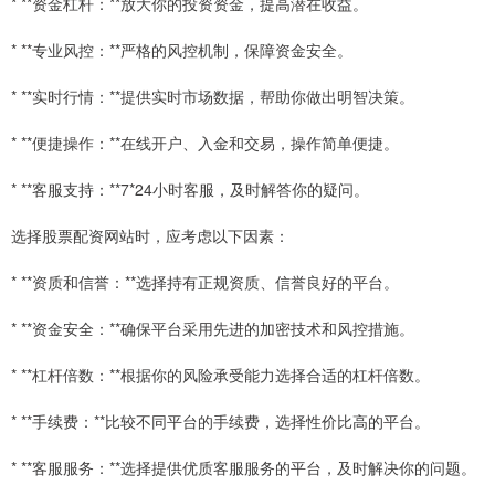
* **资金杠杆：**放大你的投资资金，提高潜在收益。
* **专业风控：**严格的风控机制，保障资金安全。
* **实时行情：**提供实时市场数据，帮助你做出明智决策。
* **便捷操作：**在线开户、入金和交易，操作简单便捷。
* **客服支持：**7*24小时客服，及时解答你的疑问。
选择股票配资网站时，应考虑以下因素：
* **资质和信誉：**选择持有正规资质、信誉良好的平台。
* **资金安全：**确保平台采用先进的加密技术和风控措施。
* **杠杆倍数：**根据你的风险承受能力选择合适的杠杆倍数。
* **手续费：**比较不同平台的手续费，选择性价比高的平台。
* **客服服务：**选择提供优质客服服务的平台，及时解决你的问题。