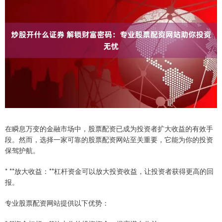
在瞬息万变的金融市场中，股票配资已成为投资者扩大收益的有效手
段。然而，选择一家可靠的股票配资网站至关重要，它能为你的投资
保驾护航。
* **放大收益：**杠杆资金可以放大投资收益，让投资者获得更高的回
报。
专业股票配资网站提供以下优势：