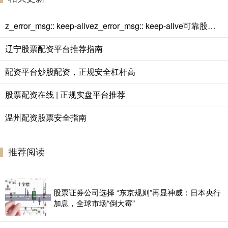
z_error_msg:: keep-alivez_error_msg:: keep-alive可靠股票配资网：稳健平台推荐指南
辽宁股票配资平台推荐指南
配资平台炒股配资，正规安全杠杆高
股票配资在线 | 正规实盘平台推荐
温州配资股票安全指南
推荐阅读
股票证券公司选择 “东京规则”再显神威：日本央行
加息，全球市场“倒大霉”