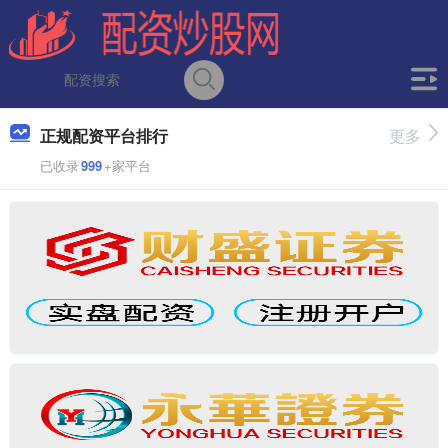
正规配资平台排行
更多
已收录
999
+家平台