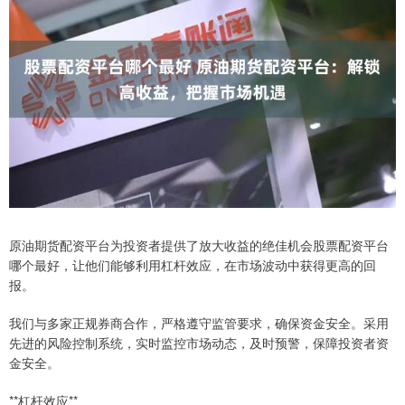
原油期货配资平台为投资者提供了放大收益的绝佳机会股票配资平台
哪个最好，让他们能够利用杠杆效应，在市场波动中获得更高的回
报。
我们与多家正规券商合作，严格遵守监管要求，确保资金安全。采用
先进的风险控制系统，实时监控市场动态，及时预警，保障投资者资
金安全。
**杠杆效应**